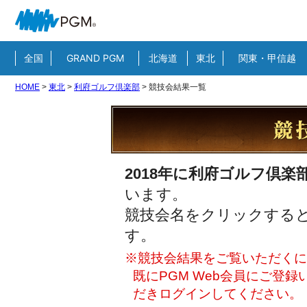
全国
GRAND PGM
北海道
東北
関東・甲信越
HOME
>
東北
>
利府ゴルフ倶楽部
>
競技会結果一覧
2018年に利府ゴルフ倶楽
います。
競技会名をクリックすると
す。
※競技会結果をご覧いただくには
既にPGM Web会員にご登
だきログインしてください。