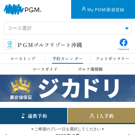
My PGM/新規登録
ＰＧＭゴルフリゾート沖縄
Facebook
コーストップ
予約カレンダー
フォトギャラリー
コースガイド
ゴルフ場情報
通常予約
1人予約
▼ご希望のプレー日を選択してください▼