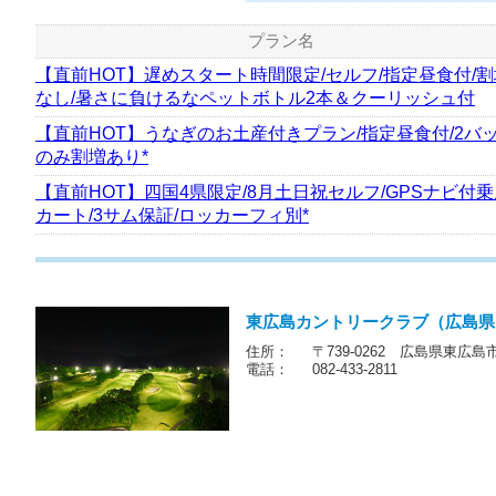
プラン名
【直前HOT】遅めスタート時間限定/セルフ/指定昼食付/割
なし/暑さに負けるなペットボトル2本＆クーリッシュ付
【直前HOT】うなぎのお土産付きプラン/指定昼食付/2バ
のみ割増あり*
【直前HOT】四国4県限定/8月土日祝セルフ/GPSナビ付
カート/3サム保証/ロッカーフィ別*
東広島カントリークラブ（広島県
住所：
〒739-0262 広島県東広島市
電話：
082-433-2811