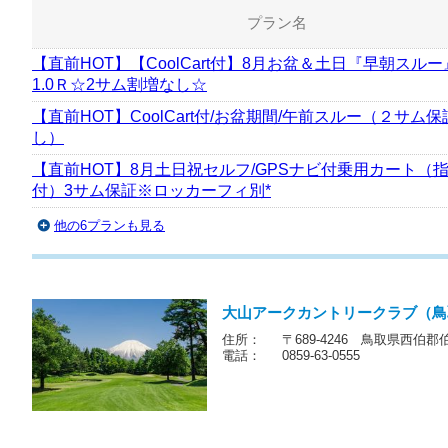
プラン名
【直前HOT】【CoolCart付】8月お盆＆土日『早朝スルー
1.0Ｒ☆2サム割増なし☆
【直前HOT】CoolCart付/お盆期間/午前スルー（２サム
し）
【直前HOT】8月土日祝セルフ/GPSナビ付乗用カート（
付）3サム保証※ロッカーフィ別*
他の6プランも見る
大山アークカントリークラブ（鳥
住所：
〒689-4246 鳥取県西伯郡
電話：
0859-63-0555