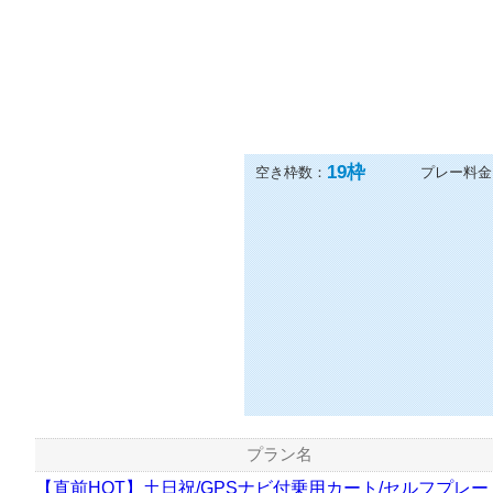
19
枠
空き枠数：
プレー料金
プラン名
【直前HOT】土日祝/GPSナビ付乗用カート/セルフプレー