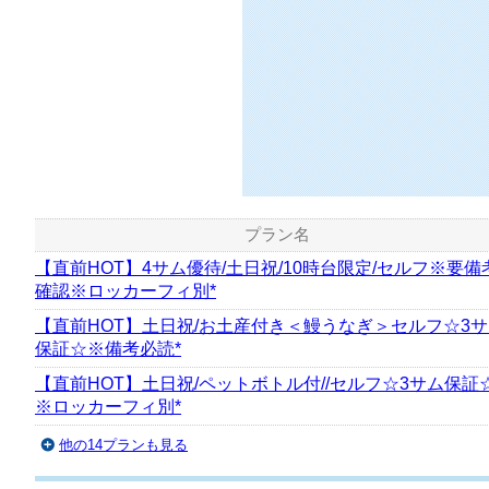
プラン名
【直前HOT】4サム優待/土日祝/10時台限定/セルフ※要備
確認※ロッカーフィ別*
【直前HOT】土日祝/お土産付き＜鰻うなぎ＞セルフ☆3
保証☆※備考必読*
【直前HOT】土日祝/ペットボトル付//セルフ☆3サム保証
※ロッカーフィ別*
他の14プランも見る