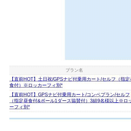
プラン名
【直前HOT】土日祝/GPSナビ付乗用カート/セルフ（指定
食付）※ロッカーフィ別*
【直前HOT】GPSナビ付乗用カート/コンペプラン/セルフ
（指定昼食付&ボール1ダース協賛付）3組9名様以上※ロ
ーフィ別*