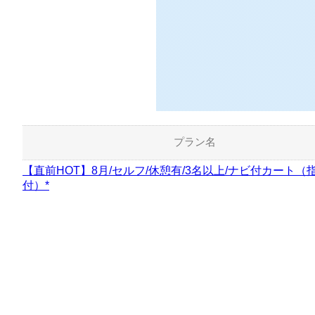
プラン名
【直前HOT】8月/セルフ/休憩有/3名以上/ナビ付カート（
付）*
【直前HOT】8月/セルフ/休憩有/3名以上/ナビ付カート（
付）10～11時台*
【直前HOT】【Cool Cart】8月/土日祝セルフ/休憩有/3名～
ナビ付カート（指定昼食）*