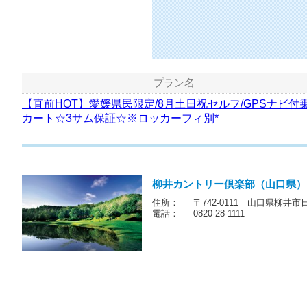
プラン名
【直前HOT】愛媛県民限定/8月土日祝セルフ/GPSナビ付
カート☆3サム保証☆※ロッカーフィ別*
柳井カントリー倶楽部（山口県）
住所：
〒742-0111 山口県柳井市日積
電話：
0820-28-1111