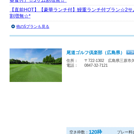
昼食付）☆3サム割増無☆*
【直前HOT】【豪華ランチ付】鰻重ランチ付プラン☆2サ
割増無☆*
他の5プランも見る
尾道ゴルフ倶楽部（広島県）
住所：
〒722-1302 広島県三原市久
電話：
0847-32-7121
120
枠
空き枠数：
プレー料