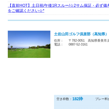
【直前HOT】土日祝/午後1Rスルー/☆2サム保証・必ず備
をご確認ください☆*
土佐山田ゴルフ倶楽部（高知県）
住所：
〒782-0051 高知県香美市
電話：
0887-52-3161
182
枠
空き枠数：
プレー料