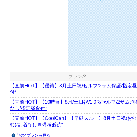
プラン名
【直前HOT】【優待】8月土日祝/セルフ/2サム保証/指定
付*
【直前HOT】【10時台】8月/土日祝/1.0R/セルフ/2サム割
なし/指定昼食付*
【直前HOT】【CoolCart】【早朝スルー】8月土日祝(お
む)/割増なし※備考必読*
他の4プランも見る