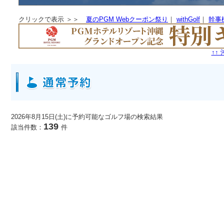
クリックで表示 ＞＞
夏のPGM Webクーポン祭り
｜
withGolf
｜
幹事
↑↑
2026年8月15日(土)に予約可能なゴルフ場
の検索結果
139
該当件数：
件