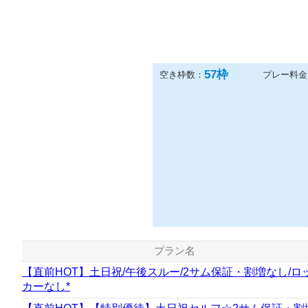
57
枠
空き枠数：
プレー料金
プラン名
【直前HOT】土日祝/午後スルー/2サム保証・割増なし/ロ
カーなし*