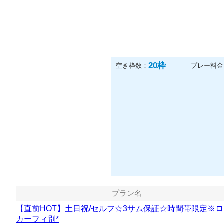
20
枠
空き枠数：
プレー料金
プラン名
【直前HOT】土日祝/セルフ☆3サム保証☆時間帯限定※
カーフィ別*