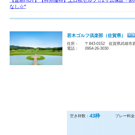
【直前HOT】【特別優待】土日祝セルフ☆2サム保証・割
なし☆*
若木ゴルフ倶楽部（佐賀県）
住所：
〒843-0152 佐賀県武雄市
電話：
0954-26-3030
43
枠
空き枠数：
プレー料金