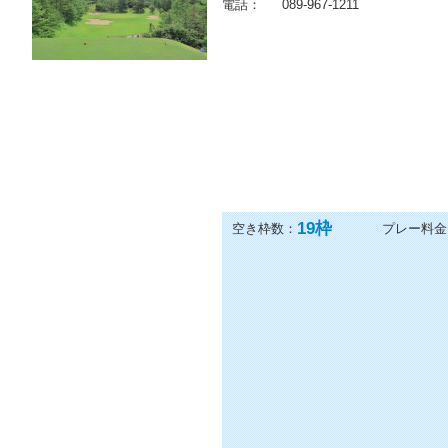
電話：
089-967-1211
19
枠
空き枠数：
プレー料金