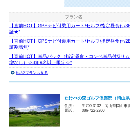
プラン名
【直前HOT】GPSナビ付乗用カート/セルフ/指定昼食付/3
証★*
【直前HOT】GPSナビ付乗用カート/セルフ/指定昼食付/2
証割増無*
【直前HOT】賞品パック（指定昼食・コンペ賞品付/3サ
増なし）☆3組9名以上限定☆*
他の2プランも見る
たけべの森ゴルフ倶楽部（岡山県
住所：
〒709-3132 岡山県岡山市
電話：
086-722-2200