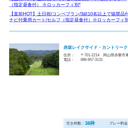
（指定昼食付） ※ロッカーフィ別*
【直前HOT】土日祝/コンペプラン/3組10名以上で協賛品付
ナビ付乗用カート/セルフ（指定昼食付）※ロッカーフィ別
赤坂レイクサイド・カントリーク
住所：
〒701-2214 岡山県赤磐市東
電話：
086-957-3131
38
枠
空き枠数：
プレー料金