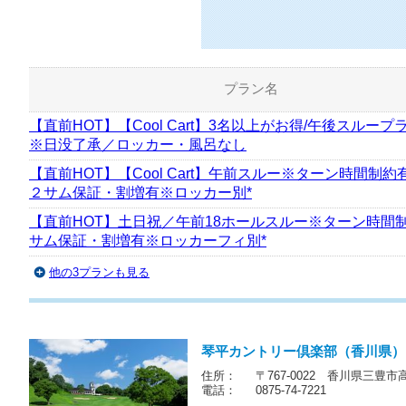
プラン名
【直前HOT】【Cool Cart】3名以上がお得/午後スループ
※日没了承／ロッカー・風呂なし
【直前HOT】【Cool Cart】午前スルー※ターン時間制約
２サム保証・割増有※ロッカー別*
【直前HOT】土日祝／午前18ホールスルー※ターン時間
サム保証・割増有※ロッカーフィ別*
他の3プランも見る
琴平カントリー倶楽部（香川県）
住所：
〒767-0022 香川県三豊市
電話：
0875-74-7221