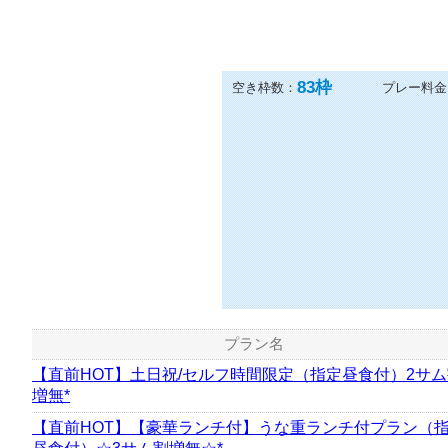
83
枠
空き枠数：
プレー料金
プラン名
【直前HOT】土日祝/セルフ時間限定（指定昼食付）2サ
増無*
【直前HOT】【豪華ランチ付】うな重ランチ付プラン（