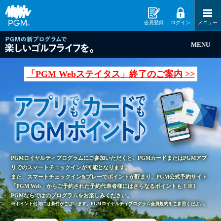
会員登録
ログイン
メニュー
MENU
「PGM Webステイタス」終了のご案内 >>
PGMロイヤルティプログラムにご参加いただくと、PGMカードまたはPGMアプ
リでのスマートチェックインが可能となります。
また、スマートチェックイン&プレーでポイントが貯まり、PGM公式予約サイト
「PGM Web」からご予約された予約代表者様にはさらなるポイントも！※1
PGMならではのプログラムをお楽しみください。
※ポイント付与には条件がございます。PGMロイヤルティプログラム会員規約をご参照ください。