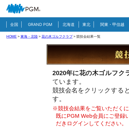
全国
GRAND PGM
北海道
東北
関東・甲信越
HOME
>
東海・北陸
>
花の木ゴルフクラブ
>
競技会結果一覧
2020年に花の木ゴルフク
ています。
競技会名をクリックすると
す。
※競技会結果をご覧いただくには
既にPGM Web会員にご登
だきログインしてください。