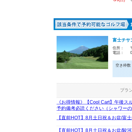
富士チサ
住所：
電話：
空き枠数
プラ
《お得情報》【Cool Cart】午後
予約備考必読ください（シャワーの
【直前HOT】8月土日祝＆お盆/富士
【直前HOT】8月土日祝＆お盆/駿河