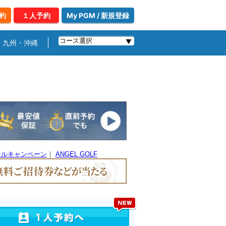
約
１人予約
My PGM / 新規登録
九州・沖縄
テルキャンペーン
｜
ANGEL GOLF