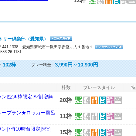
12枠
トリー倶楽部（愛知県）
〒441-1338 愛知県新城市一鍬田字赤座ヶ入１番地１
0536-26-1181
102
枠
3,990円～10,900円
：
プレー料金：
枠数
プレースタイル
特
ラン[空き枠限定]※割増無
20枠
プレープラン★ロッカー風呂
11枠
ン[7時10時台限定]※割
15枠