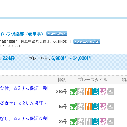
ゴルフ倶楽部（岐阜県）
〒507-0067 岐阜県多治見市北小木町620-１
0572-20-0221
224
枠
6,980円～14,000円
：
プレー料金：
枠数
プレースタイル
特
昼食付）☆2サム保証・割
28枠
定昼食付）☆2サム保証・
6枠
食なし）☆2サム保証＆割
2枠