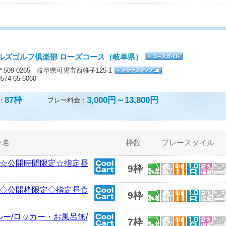
ルズゴルフ倶楽部 ローズコース（岐阜県）
〒509-0265 岐阜県可児市西帷子125-1
0574-65-6060
87
枠
3,000円～13,800円
：
プレー料金：
ン名
枠数
プレースタイル
月お盆☆公開時間限定☆指定昼
9枠
月お盆◇公開枠限定◇指定昼食
9枠
スルー/ロッカー・お風呂無/
7枠