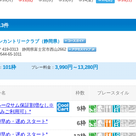
13件
ンカントリークラブ（静岡県）
〒419-0313 静岡県富士宮市西山2662
0544-65-1011
101
枠
3,990円～13,280円
：
プレー料金：
ン名
枠数
プレースタイル
スルー/2サム保証割増なし※
9枠
みご利用可）*
/早め・遅め スタート*
6枠
/早め・遅め スタート*