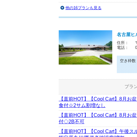
他の16プランも見る
名古屋ヒ
住所：
電話：
空き枠数
プラ
【直前HOT】【Cool Cart】8
食付☆2サム割増なし
【直前HOT】【Cool Cart】8
付◇2B不可
【直前HOT】【Cool Cart】午後