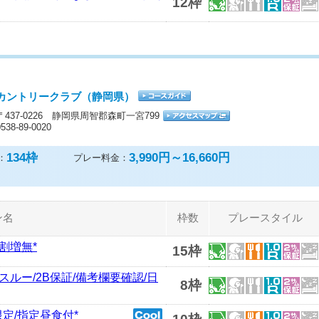
12枠
カントリークラブ（静岡県）
〒437-0226 静岡県周智郡森町一宮799
0538-89-0020
134
枠
3,990円～16,660円
：
プレー料金：
ン名
枠数
プレースタイル
割増無*
15枠
午後スルー/2B保証/備考欄要確認/日
8枠
限定/指定昼食付*