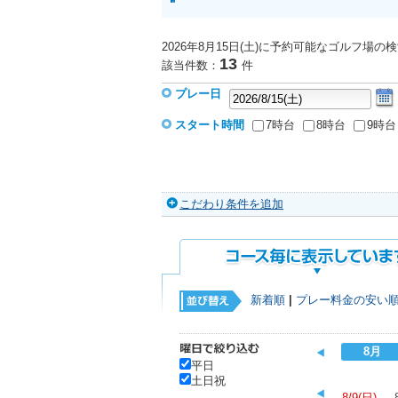
2026年8月15日(土)に予約可能なゴルフ場
の検
13
該当件数：
件
プレー日
スタート時間
7時台
8時台
9時台
こだわり条件を追加
新着順
|
プレー料金の安い
8月
平日
土日祝
8/9(日)