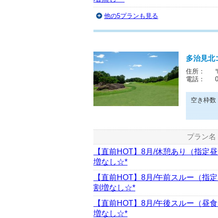
他の5プランも見る
多治見北
住所：
電話：
空き枠数
プラン名
【直前HOT】8月/休憩あり（指定
増なし☆*
【直前HOT】8月/午前スルー（指
割増なし☆*
【直前HOT】8月/午後スルー（昼
増なし☆*