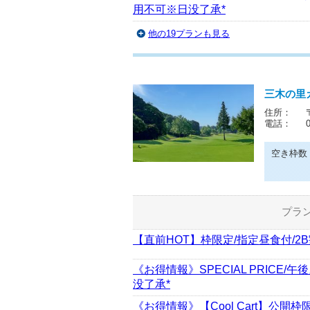
用不可※日没了承*
他の19プランも見る
三木の里
住所：
電話：
空き枠数
プラ
【直前HOT】枠限定/指定昼食付/2B
《お得情報》SPECIAL PRICE/
没了承*
《お得情報》【Cool Cart】公開枠