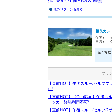
指定昼食付/要備考確認/割増無
他の11プランも見る
相良カン
住所：
電話：
空き枠数
プラ
【直前HOT】午後スルー/セルフプ
可*
【直前HOT】【CoolCart】午後ス
ロッカー浴場利用不可*
【直前HOT】午後スルー/セルフ/2