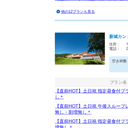
他の12プランも見る
新城カン
住所：
電話：
空き枠数
プラン名
【直前HOT】土日祝 指定昼食付プ
し＊
【直前HOT】土日祝 午後スルー
無し・割増無し＊
【直前HOT】土日祝 指定昼食付プラ
増無し＊