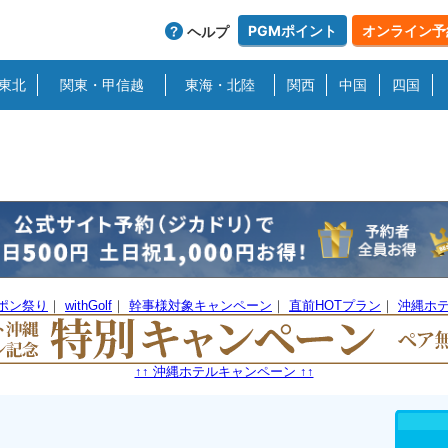
PGMポイント
オンライン予
ヘルプ
東北
関東・甲信越
東海・北陸
関西
中国
四国
ーポン祭り
｜
withGolf
｜
幹事様対象キャンペーン
｜
直前HOTプラン
｜
沖縄ホ
↑↑ 沖縄ホテルキャンペーン ↑↑