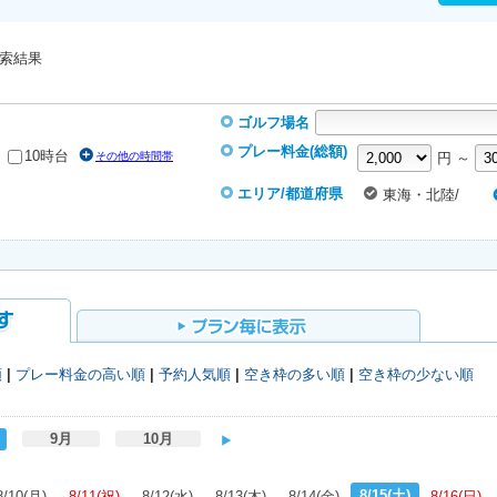
索結果
ゴルフ場名
プレー料金(総額)
10時台
その他の時間帯
円 ～
エリア/都道府県
東海・北陸/
順
|
プレー料金の高い順
|
予約人気順
|
空き枠の多い順
|
空き枠の少ない順
9月
10月
8/15(土)
8/10(月)
8/11(祝)
8/12(水)
8/13(木)
8/14(金)
8/16(日)