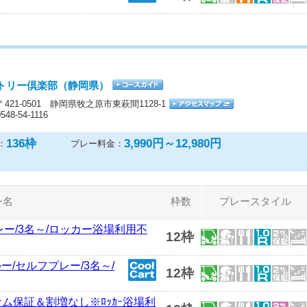
トリー倶楽部（静岡県）
〒421-0501 静岡県牧之原市東萩間1128-1
0548-54-1116
136
枠
3,990円～12,980円
：
プレー料金：
ン名
枠数
プレースタイル
レー/3名～/ロッカー浴場利用不
12枠
ルー/セルフプレー/3名～/
12枠
サム保証＆割増なし※ﾛｯｶｰ浴場利