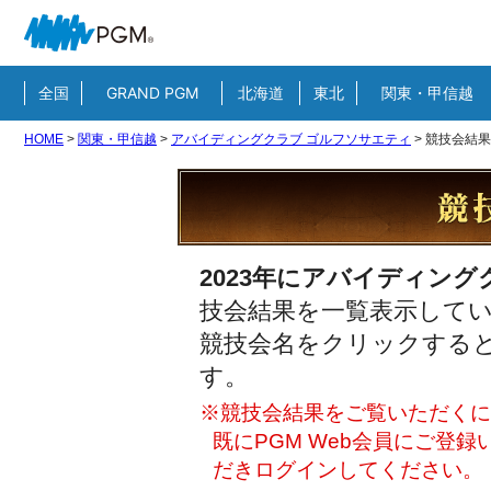
全国
GRAND PGM
北海道
東北
関東・甲信越
HOME
>
関東・甲信越
>
アバイディングクラブ ゴルフソサエティ
>
競技会結果
2023年にアバイディン
技会結果を一覧表示して
競技会名をクリックすると
す。
※競技会結果をご覧いただくには
既にPGM Web会員にご登
だきログインしてください。