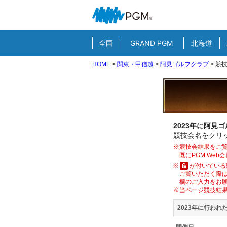
全国
GRAND PGM
北海道
HOME
>
関東・甲信越
>
阿見ゴルフクラブ
>
競
2023年に阿見
競技会名をクリッ
※競技会結果をご覧
既にPGM We
※
が付いている
ご覧いただく際は
欄のご入力をお
※当ページ競技結
2023年に行われ