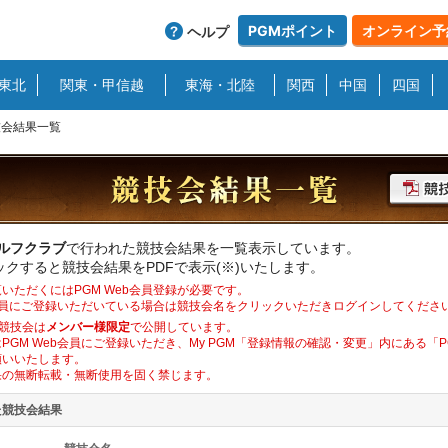
PGMポイント
オンライン予
ヘルプ
東北
関東・甲信越
東海・北陸
関西
中国
四国
技会結果一覧
ゴルフクラブ
で行われた競技会結果を一覧表示しています。
クすると競技会結果をPDFで表示(※)いたします。
いただくにはPGM Web会員登録が必要です。
b会員にご登録いただいている場合は競技会名をクリックいただきログインしてくださ
競技会は
メンバー様限定
で公開しています。
PGM Web会員にご登録いただき、My PGM「登録情報の確認・変更」内にある「
願いいたします。
果の無断転載・無断使用を固く禁じます。
た競技会結果