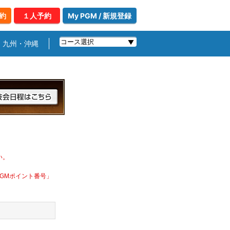
約
１人予約
My PGM / 新規登録
九州・沖縄
い。
PGMポイント番号」