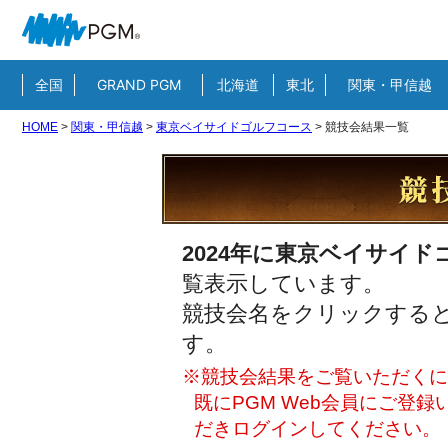
全国
GRAND PGM
北海道
東北
関東・甲信越
HOME
>
関東・甲信越
>
東京ベイサイドゴルフコース
>
競技会結果一覧
2024年に東京ベイサイ
覧表示しています。
競技会名をクリックすると
す。
※競技会結果をご覧いただくには
既にPGM Web会員にご登
だきログインしてください。