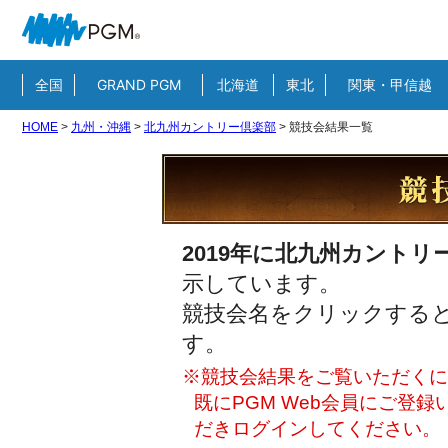
全国
GRAND PGM
北海道
東北
関東・甲信越
HOME
>
九州・沖縄
>
北九州カントリー倶楽部
>
競技会結果一覧
2019年に北九州カントリ
示しています。
競技会名をクリックすると
す。
※競技会結果をご覧いただくには
既にPGM Web会員にご登
だきログインしてください。