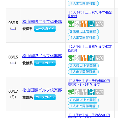
【1人予約】土日祝/セルフ/指定
昼食付
松山国際ゴルフ倶楽部
08/15
(
土
)
愛媛県
【1人予約】土日祝/セルフ/指定
昼食付
松山国際ゴルフ倶楽部
08/15
(
土
)
愛媛県
【1人予約】第一予約者500円
割引/7・8・9月/セルフ
松山国際ゴルフ倶楽部
08/17
(
月
)
愛媛県
【1人予約】第一予約者500円