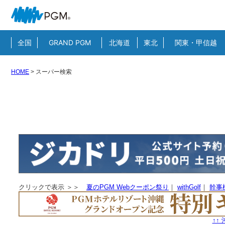
全国
GRAND PGM
北海道
東北
関東・甲信越
HOME
>
スーパー検索
クリックで表示 ＞＞
夏のPGM Webクーポン祭り
｜
withGolf
｜
幹事
↑↑