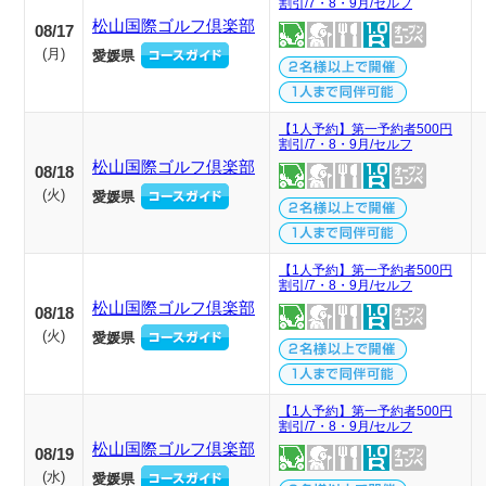
割引/7・8・9月/セルフ
松山国際ゴルフ倶楽部
08/17
(
月
)
愛媛県
【1人予約】第一予約者500円
割引/7・8・9月/セルフ
松山国際ゴルフ倶楽部
08/18
(
火
)
愛媛県
【1人予約】第一予約者500円
割引/7・8・9月/セルフ
松山国際ゴルフ倶楽部
08/18
(
火
)
愛媛県
【1人予約】第一予約者500円
割引/7・8・9月/セルフ
松山国際ゴルフ倶楽部
08/19
(
水
)
愛媛県