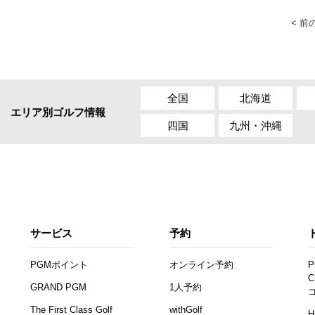
< 前
全国
北海道
エリア別ゴルフ情報
四国
九州・沖縄
サービス
予約
PGMポイント
オンライン予約
P
C
GRAND PGM
1人予約
The First Class Golf
withGolf
H