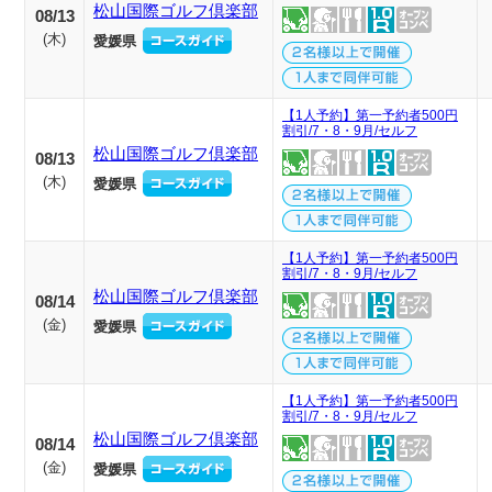
松山国際ゴルフ倶楽部
08/13
(
木
)
愛媛県
【1人予約】第一予約者500円
割引/7・8・9月/セルフ
松山国際ゴルフ倶楽部
08/13
(
木
)
愛媛県
【1人予約】第一予約者500円
割引/7・8・9月/セルフ
松山国際ゴルフ倶楽部
08/14
(
金
)
愛媛県
【1人予約】第一予約者500円
割引/7・8・9月/セルフ
松山国際ゴルフ倶楽部
08/14
(
金
)
愛媛県