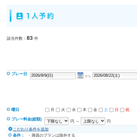
83
該当件数：
件
プレー日
から
曜日
月
火
水
木
金
土
日
祝
プレー料金(総額)
円 ～
円
こだわり条件を追加
条件：
・満員のプランは除外する