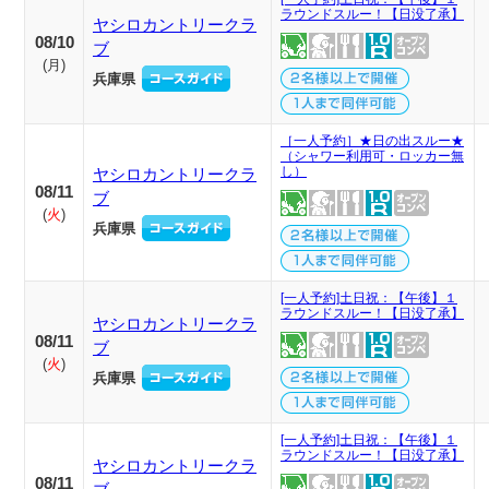
ラウンドスルー！【日没了承】
ヤシロカントリークラ
08/10
ブ
(
月
)
兵庫県
［一人予約］★日の出スルー★
（シャワー利用可・ロッカー無
し）
ヤシロカントリークラ
08/11
ブ
(
火
)
兵庫県
[一人予約]土日祝：【午後】１
ラウンドスルー！【日没了承】
ヤシロカントリークラ
08/11
ブ
(
火
)
兵庫県
[一人予約]土日祝：【午後】１
ラウンドスルー！【日没了承】
ヤシロカントリークラ
08/11