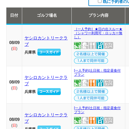
既に予約者の
日付
ゴルフ場名
プラン内容
［一人予約］★日の出スルー★
（シャワー利用可・ロッカー無
し）
ヤシロカントリークラ
08/09
ブ
(
日
)
兵庫県
[一人予約]土日祝：指定昼食付
プラン
ヤシロカントリークラ
08/09
ブ
(
日
)
兵庫県
[一人予約]土日祝：指定昼食付
プラン
ヤシロカントリークラ
08/09
ブ
(
日
)