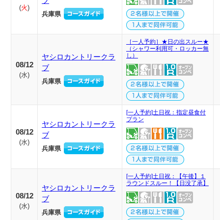
ブ
(
火
)
兵庫県
［一人予約］★日の出スルー★
（シャワー利用可・ロッカー無
し）
ヤシロカントリークラ
08/12
ブ
(
水
)
兵庫県
[一人予約]土日祝：指定昼食付
プラン
ヤシロカントリークラ
08/12
ブ
(
水
)
兵庫県
[一人予約]土日祝：【午後】１
ラウンドスルー！【日没了承】
ヤシロカントリークラ
08/12
ブ
(
水
)
兵庫県