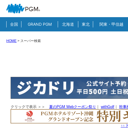
全国
GRAND PGM
北海道
東北
関東・甲信越
HOME
>
スーパー検索
クリックで表示 ＞＞
夏のPGM Webクーポン祭り
｜
withGolf
｜
幹事
↑↑