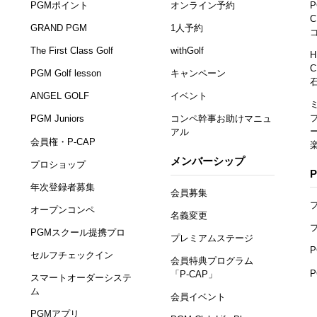
PGMポイント
オンライン予約
P
C
GRAND PGM
1人予約
The First Class Golf
withGolf
H
C
PGM Golf lesson
キャンペーン
ANGEL GOLF
イベント
PGM Juniors
コンペ幹事お助けマニュ
アル
会員権・P-CAP
メンバーシップ
プロショップ
年次登録者募集
会員募集
オープンコンペ
名義変更
PGMスクール提携プロ
プレミアムステージ
セルフチェックイン
会員特典プログラム
「P-CAP」
スマートオーダーシステ
ム
会員イベント
PGMアプリ