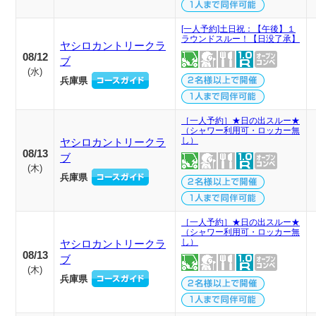
[一人予約]土日祝：【午後】１
ラウンドスルー！【日没了承】
ヤシロカントリークラ
08/12
ブ
(
水
)
兵庫県
［一人予約］★日の出スルー★
（シャワー利用可・ロッカー無
し）
ヤシロカントリークラ
08/13
ブ
(
木
)
兵庫県
［一人予約］★日の出スルー★
（シャワー利用可・ロッカー無
し）
ヤシロカントリークラ
08/13
ブ
(
木
)
兵庫県