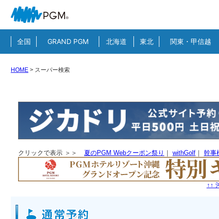
全国
GRAND PGM
北海道
東北
関東・甲信越
HOME
>
スーパー検索
クリックで表示 ＞＞
夏のPGM Webクーポン祭り
｜
withGolf
｜
幹事
↑↑