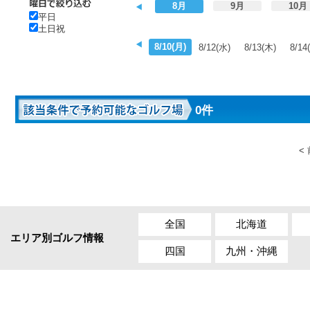
8月
9月
10月
平日
土日祝
8/10(月)
8/12(水)
8/13(木)
8/14
0件
<
全国
北海道
エリア別ゴルフ情報
四国
九州・沖縄