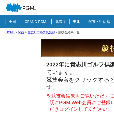
全国
GRAND PGM
北海道
東北
関東・甲信越
HOME
>
関西
>
貴志川ゴルフ倶楽部
>
競技会結果一覧
2022年に貴志川ゴルフ倶
ています。
競技会名をクリックすると
す。
※競技会結果をご覧いただくには
既にPGM Web会員にご登
だきログインしてください。