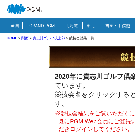
全国
GRAND PGM
北海道
東北
関東・甲信越
HOME
>
関西
>
貴志川ゴルフ倶楽部
>
競技会結果一覧
2020年に貴志川ゴルフ倶
ています。
競技会名をクリックすると
す。
※競技会結果をご覧いただくには
既にPGM Web会員にご登
だきログインしてください。