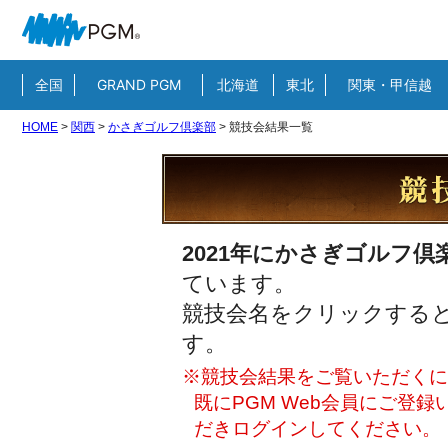
全国
GRAND PGM
北海道
東北
関東・甲信越
HOME
>
関西
>
かさぎゴルフ倶楽部
>
競技会結果一覧
2021年にかさぎゴルフ倶
ています。
競技会名をクリックすると
す。
※競技会結果をご覧いただくには
既にPGM Web会員にご登
だきログインしてください。