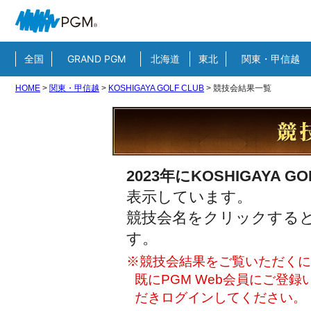
全国
GRAND PGM
北海道
東北
関東・甲信越
HOME
>
関東・甲信越
>
KOSHIGAYA GOLF CLUB
>
競技会結果一覧
2023年にKOSHIGAYA GO
表示しています。
競技会名をクリックすると
す。
※競技会結果をご覧いただくには
既にPGM Web会員にご登
だきログインしてください。