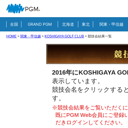
全国
GRAND PGM
北海道
東北
関東・甲信越
HOME
>
関東・甲信越
>
KOSHIGAYA GOLF CLUB
>
競技会結果一覧
2016年にKOSHIGAYA GO
表示しています。
競技会名をクリックすると
す。
※競技会結果をご覧いただくには
既にPGM Web会員にご登
だきログインしてください。