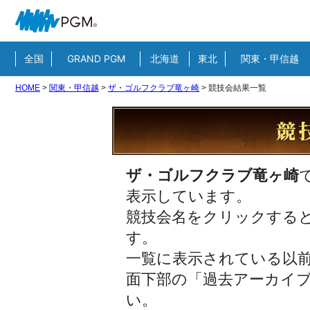
全国
GRAND PGM
北海道
東北
関東・甲信越
HOME
>
関東・甲信越
>
ザ・ゴルフクラブ竜ヶ崎
>
競技会結果一覧
ザ・ゴルフクラブ竜ヶ崎
表示しています。
競技会名をクリックすると
す。
一覧に表示されている以
面下部の「過去アーカイ
い。