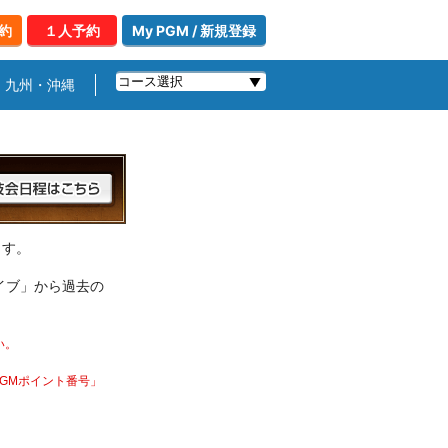
約
１人予約
My PGM / 新規登録
九州・沖縄
ます。
イブ」から過去の
い。
PGMポイント番号」