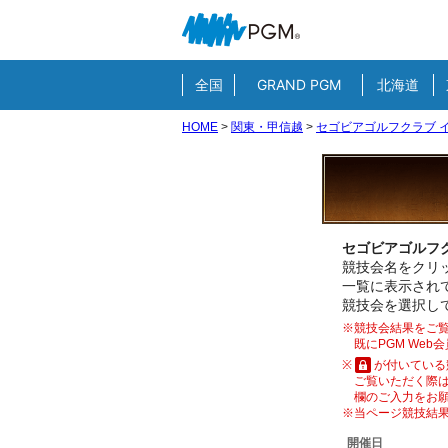
全国
GRAND PGM
北海道
HOME
>
関東・甲信越
>
セゴビアゴルフクラブ イ
セゴビアゴルフク
競技会名をクリッ
一覧に表示され
競技会を選択し
※競技会結果をご覧
既にPGM We
※
が付いている
ご覧いただく際は
欄のご入力をお
※当ページ競技結
開催日