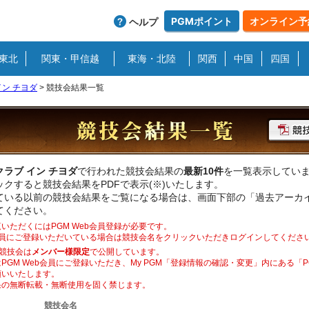
PGMポイント
オンライン予
ヘルプ
東北
関東・甲信越
東海・北陸
関西
中国
四国
ン チヨダ
>
競技会結果一覧
ラブ イン チヨダ
で行われた競技会結果の
最新10件
を一覧表示してい
クすると競技会結果をPDFで表示(※)いたします。
ている以前の競技会結果をご覧になる場合は、画面下部の「過去アーカ
てください。
いただくにはPGM Web会員登録が必要です。
b会員にご登録いただいている場合は競技会名をクリックいただきログインしてくださ
競技会は
メンバー様限定
で公開しています。
PGM Web会員にご登録いただき、My PGM「登録情報の確認・変更」内にある「
願いいたします。
果の無断転載・無断使用を固く禁じます。
競技会名