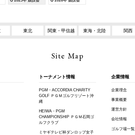
2025年 競技会
2026年 競技会
道
東北
関東・甲信越
東海・北陸
関西
Site Map
トーナメント情報
企業情報
PGM・ACCORDIA CHARITY
企業理念
GOLF ＰＧＭゴルフリゾート沖
事業概要
縄
運営方針
HEIWA・PGM
CHAMPIONSHIP ＰＧＭ石岡ゴ
会社情報
ルフクラブ
ゴルフ場一覧
ミヤギテレビ杯ダンロップ女子