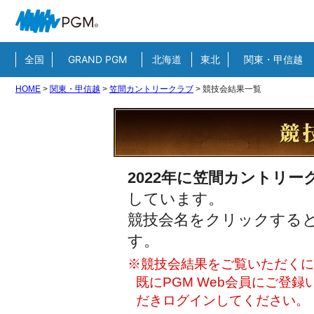
全国
GRAND PGM
北海道
東北
関東・甲信越
HOME
>
関東・甲信越
>
笠間カントリークラブ
>
競技会結果一覧
2022年に笠間カントリー
しています。
競技会名をクリックすると
す。
※競技会結果をご覧いただくには
既にPGM Web会員にご登
だきログインしてください。