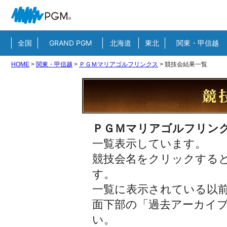
全国
GRAND PGM
北海道
東北
関東・甲信越
HOME
>
関東・甲信越
>
ＰＧＭマリアゴルフリンクス
>
競技会結果一覧
ＰＧＭマリアゴルフリン
一覧表示しています。
競技会名をクリックすると
す。
一覧に表示されている以
面下部の「過去アーカイ
い。