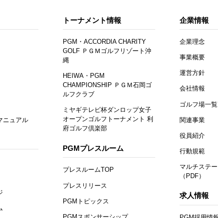
トーナメント情報
企業情報
PGM・ACCORDIA CHARITY
企業理念
GOLF ＰＧＭゴルフリゾート沖
事業概要
縄
運営方針
HEIWA・PGM
CHAMPIONSHIP ＰＧＭ石岡ゴ
会社情報
ルフクラブ
ゴルフ場一覧
ミヤギテレビ杯ダンロップ女子
オープンゴルフトーナメント 利
マニュアル
関連事業
府ゴルフ倶楽部
役員紹介
PGMプレスルーム
行動規範
マルチステー
プレスルームTOP
（PDF）
プレスリリース
ジ
求人情報
PGMトピックス
ム
PGMスポンサーシップ
PGM採用情