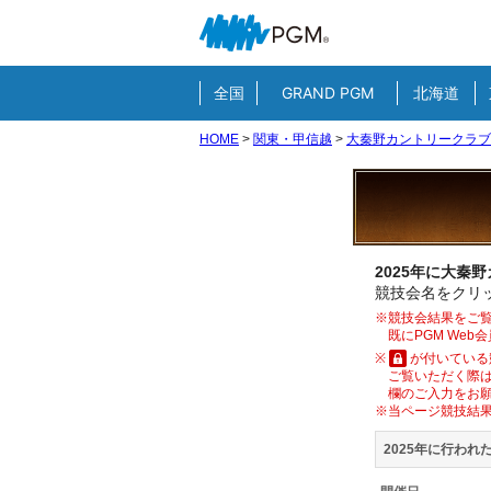
全国
GRAND PGM
北海道
HOME
>
関東・甲信越
>
大秦野カントリークラブ
2025年に大秦
競技会名をクリッ
※競技会結果をご覧
既にPGM We
※
が付いている
ご覧いただく際は
欄のご入力をお
※当ページ競技結
2025年に行われ