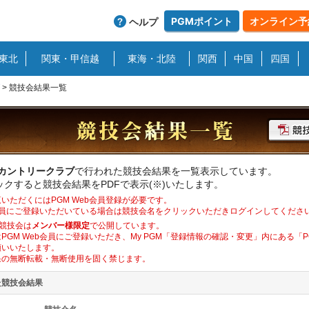
PGMポイント
オンライン予
ヘルプ
東北
関東・甲信越
東海・北陸
関西
中国
四国
>
競技会結果一覧
野カントリークラブ
で行われた競技会結果を一覧表示しています。
クすると競技会結果をPDFで表示(※)いたします。
いただくにはPGM Web会員登録が必要です。
b会員にご登録いただいている場合は競技会名をクリックいただきログインしてくださ
競技会は
メンバー様限定
で公開しています。
PGM Web会員にご登録いただき、My PGM「登録情報の確認・変更」内にある「
願いいたします。
果の無断転載・無断使用を固く禁じます。
た競技会結果