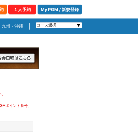
約
１人予約
My PGM / 新規登録
九州・沖縄
い。
PGMポイント番号」