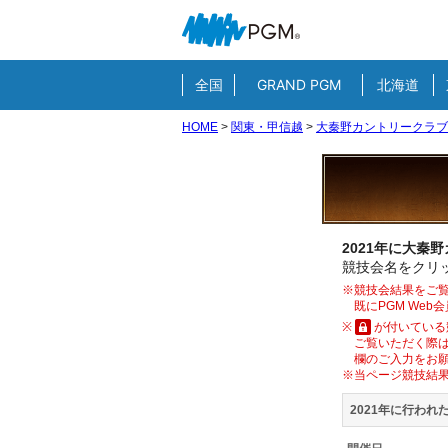
全国
GRAND PGM
北海道
HOME
>
関東・甲信越
>
大秦野カントリークラブ
2021年に大秦
競技会名をクリッ
※競技会結果をご覧
既にPGM We
※
が付いている
ご覧いただく際は
欄のご入力をお
※当ページ競技結
2021年に行われ