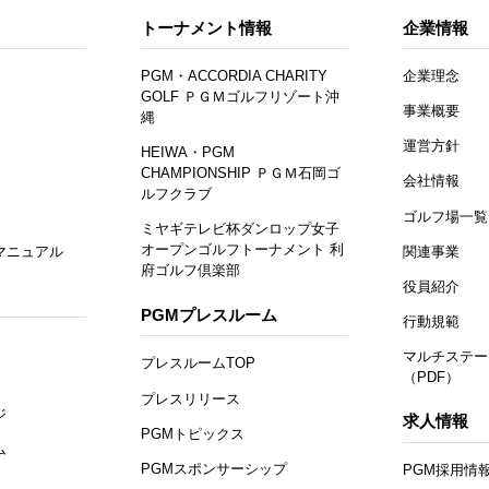
トーナメント情報
企業情報
PGM・ACCORDIA CHARITY
企業理念
GOLF ＰＧＭゴルフリゾート沖
事業概要
縄
運営方針
HEIWA・PGM
CHAMPIONSHIP ＰＧＭ石岡ゴ
会社情報
ルフクラブ
ゴルフ場一覧
ミヤギテレビ杯ダンロップ女子
オープンゴルフトーナメント 利
マニュアル
関連事業
府ゴルフ倶楽部
役員紹介
PGMプレスルーム
行動規範
マルチステー
プレスルームTOP
（PDF）
プレスリリース
ジ
求人情報
PGMトピックス
ム
PGMスポンサーシップ
PGM採用情