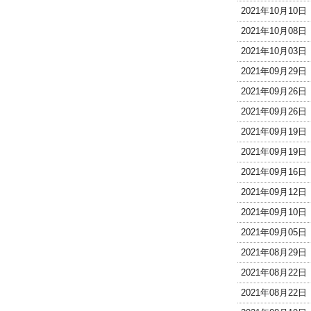
2021年10月10
2021年10月08
2021年10月03
2021年09月29
2021年09月26
2021年09月26
2021年09月19
2021年09月19
2021年09月16
2021年09月12
2021年09月10
2021年09月05
2021年08月29
2021年08月22
2021年08月22