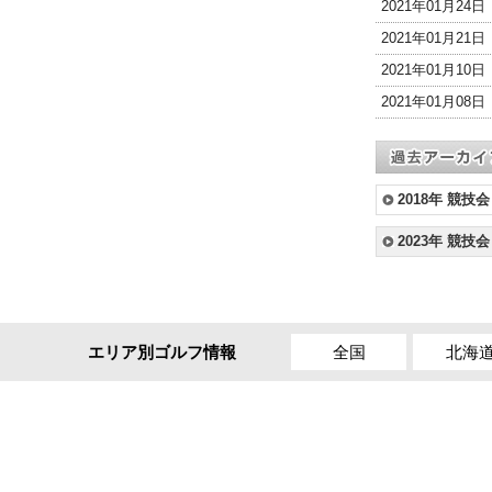
2021年01月24
2021年01月21
2021年01月10
2021年01月08
2018年 競技会
2023年 競技会
全国
北海
エリア別ゴルフ情報