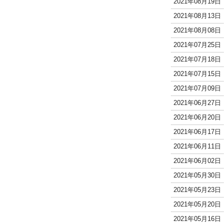
2021年08月19
2021年08月13
2021年08月08
2021年07月25
2021年07月18
2021年07月15
2021年07月09
2021年06月27
2021年06月20
2021年06月17
2021年06月11
2021年06月02
2021年05月30
2021年05月23
2021年05月20
2021年05月16