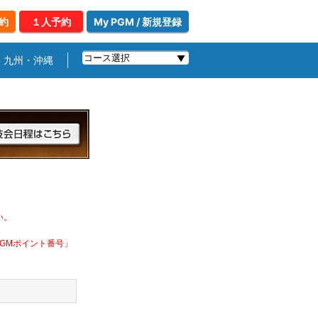
約
１人予約
My PGM / 新規登録
九州・沖縄
い。
PGMポイント番号」