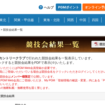
PGMポイント
オンライン予
ヘルプ
東北
関東・甲信越
東海・北陸
関西
中国
四国
>
競技会結果一覧
野カントリークラブ
で行われた競技会結果を一覧表示しています。
クすると競技会結果をPDFで表示(※)いたします。
いただくにはPGM Web会員登録が必要です。
b会員にご登録いただいている場合は競技会名をクリックいただきログインしてくださ
競技会は
メンバー様限定
で公開しています。
PGM Web会員にご登録いただき、My PGM「登録情報の確認・変更」内にある「
願いいたします。
果の無断転載・無断使用を固く禁じます。
た競技会結果