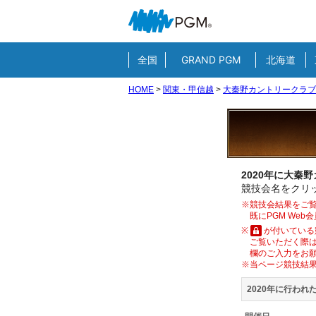
全国
GRAND PGM
北海道
HOME
>
関東・甲信越
>
大秦野カントリークラブ
2020年に大秦
競技会名をクリッ
※競技会結果をご覧
既にPGM We
※
が付いている
ご覧いただく際は
欄のご入力をお
※当ページ競技結
2020年に行われ