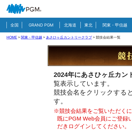
全国
GRAND PGM
北海道
東北
関東・甲信越
HOME
>
関東・甲信越
>
あさひヶ丘カントリークラブ
>
競技会結果一覧
2024年にあさひヶ丘カ
覧表示しています。
競技会名をクリックすると
す。
※競技会結果をご覧いただくには
既にPGM Web会員にご登
だきログインしてください。