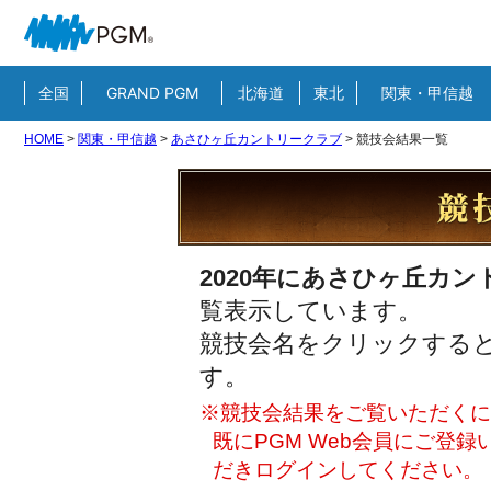
全国
GRAND PGM
北海道
東北
関東・甲信越
HOME
>
関東・甲信越
>
あさひヶ丘カントリークラブ
>
競技会結果一覧
2020年にあさひヶ丘カ
覧表示しています。
競技会名をクリックすると
す。
※競技会結果をご覧いただくには
既にPGM Web会員にご登
だきログインしてください。