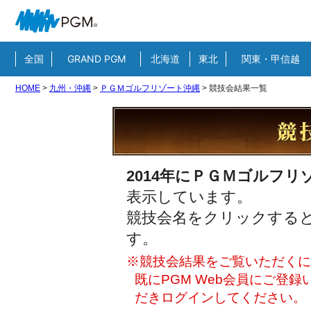
全国
GRAND PGM
北海道
東北
関東・甲信越
HOME
>
九州・沖縄
>
ＰＧＭゴルフリゾート沖縄
>
競技会結果一覧
2014年にＰＧＭゴルフリ
表示しています。
競技会名をクリックすると
す。
※競技会結果をご覧いただくには
既にPGM Web会員にご登
だきログインしてください。