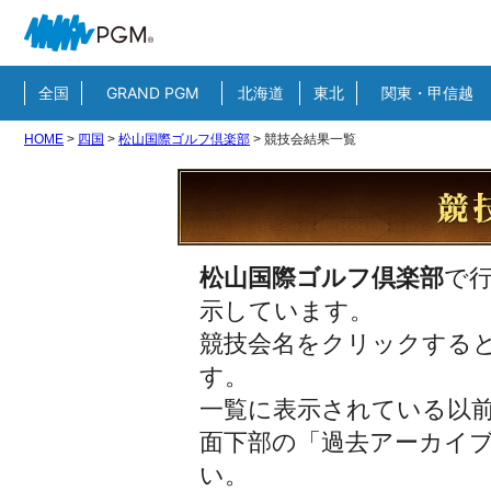
全国
GRAND PGM
北海道
東北
関東・甲信越
HOME
>
四国
>
松山国際ゴルフ倶楽部
>
競技会結果一覧
松山国際ゴルフ倶楽部
で
示しています。
競技会名をクリックすると
す。
一覧に表示されている以
面下部の「過去アーカイ
い。