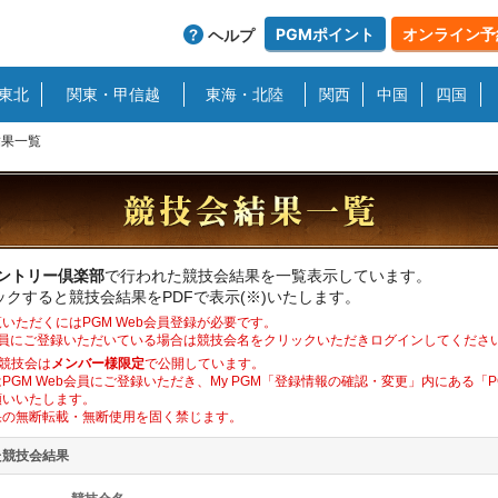
PGMポイント
オンライン予
ヘルプ
東北
関東・甲信越
東海・北陸
関西
中国
四国
結果一覧
カントリー倶楽部
で行われた競技会結果を一覧表示しています。
クすると競技会結果をPDFで表示(※)いたします。
いただくにはPGM Web会員登録が必要です。
b会員にご登録いただいている場合は競技会名をクリックいただきログインしてくださ
競技会は
メンバー様限定
で公開しています。
PGM Web会員にご登録いただき、My PGM「登録情報の確認・変更」内にある「
願いいたします。
果の無断転載・無断使用を固く禁じます。
た競技会結果