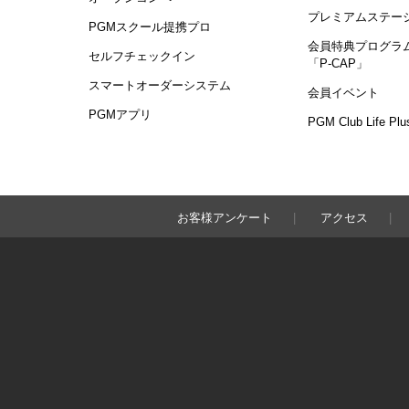
プレミアムステー
PGMスクール提携プロ
会員特典プログラ
セルフチェックイン
「P-CAP」
スマートオーダーシステム
会員イベント
PGMアプリ
PGM Club Life Plu
お客様アンケート
アクセス