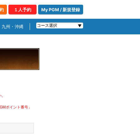
約
１人予約
My PGM / 新規登録
九州・沖縄
い。
PGMポイント番号」