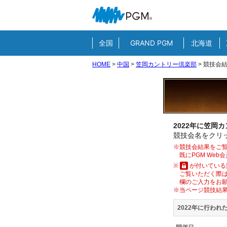
全国
GRAND PGM
北海道
HOME
>
中国
>
笠岡カントリー倶楽部
>
競技会
2022年に笠岡
競技会名をクリッ
※競技会結果をご覧
既にPGM We
※
が付いている
ご覧いただく際は
欄のご入力をお
※当ページ競技結
2022年に行われ