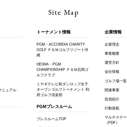
Site Map
トーナメント情報
企業情報
PGM・ACCORDIA CHARITY
企業理念
GOLF ＰＧＭゴルフリゾート沖
事業概要
縄
運営方針
HEIWA・PGM
CHAMPIONSHIP ＰＧＭ石岡ゴ
会社情報
ルフクラブ
ゴルフ場一覧
ミヤギテレビ杯ダンロップ女子
オープンゴルフトーナメント 利
マニュアル
関連事業
府ゴルフ倶楽部
役員紹介
PGMプレスルーム
行動規範
マルチステー
プレスルームTOP
（PDF）