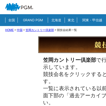
全国
GRAND PGM
北海道
東北
関東・甲信越
HOME
>
中国
>
笠岡カントリー倶楽部
>
競技会結果一覧
笠岡カントリー倶楽部
で
示しています。
競技会名をクリックすると
す。
一覧に表示されている以
面下部の「過去アーカイ
い。