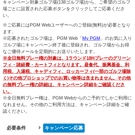
キャンペーン対象ゴルフ場(138ゴルフ場)から、ご希望のゴルフ
場ごとに設置された応募ボタンをクリックしてご応募くださ
い。
※ご応募にはPGM Webユーザーへのご登録(無料)が必要となり
ます。
※応募されたゴルフ場は、PGM Web「
My PGM
」のお気に入り
ゴルフ場にキャンペーン終了後に登録され、ゴルフ場からお得
なご優待メールを定期的にお送りいたします。
※全日無料プレー権の対象は、1ラウンド18Hプレーのグリーン
フィ・諸経費・カートフィとなります。昼食代、振興基金、利
用税、入湯税、キャディフィ、ロッカーフィ(一部のゴルフ場除
く)その他プロショップでのお買い物等は含まれません。その他
の無料プレー権の詳細は、キャンペーン詳細をご確認くださ
い。
※全日無料プレー権は、PGM Webからのご予約でしかご利用に
なれません。その他のご利用方法は、キャンペーン詳細をご確
認ください。
必要条件
キャンペーン応募