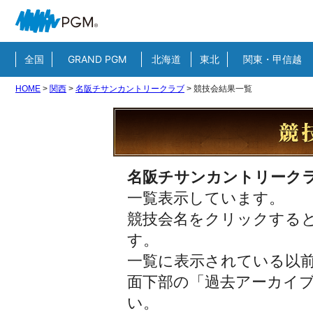
全国
GRAND PGM
北海道
東北
関東・甲信越
HOME
>
関西
>
名阪チサンカントリークラブ
>
競技会結果一覧
名阪チサンカントリーク
一覧表示しています。
競技会名をクリックすると
す。
一覧に表示されている以
面下部の「過去アーカイ
い。