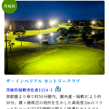
茨城県
ザ・インペリアル カントリークラブ
茨城県稲敷市佐倉1324−1
首都圏より車で約50分圏内。圏央道・稲敷ICより約
10分。霞ヶ浦周辺の地形を生かした高低差2ｍのフラ
ットなコースはLED照明で明るく快適なナイトゴル