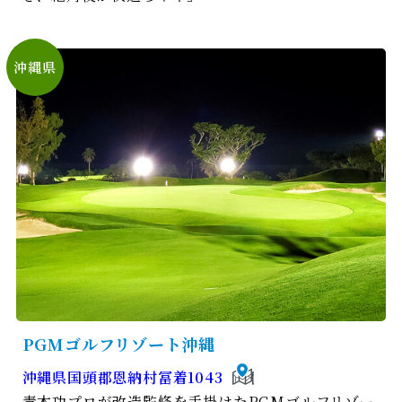
沖縄県
PGMゴルフリゾート沖縄
沖縄県国頭郡恩納村冨着1043
青木功プロが改造監修を手掛けたPGMゴルフリゾー