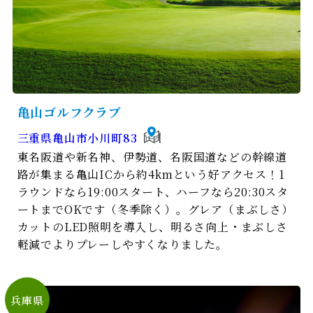
⻲⼭ゴルフクラブ
三重県亀山市小川町83
東名阪道や新名神、伊勢道、名阪国道などの幹線道
路が集まる亀山ICから約4kmという好アクセス！1
ラウンドなら19:00スタート、ハーフなら20:30スタ
ートまでOKです（冬季除く）。グレア（まぶしさ）
カットのLED照明を導入し、明るさ向上・まぶしさ
軽減でよりプレーしやすくなりました。
兵庫県