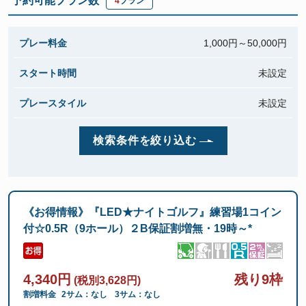
予約可能プラン数
4
プラン
プレー料金
1,000円～
50,000円
スタート時間
未設定
プレースタイル
未設定
検索条件を絞り込む
《お得情報》『LED★ナイトゴルフ』練習場1コイン
付☆0.5R（9ホール）２B保証割増無・19時～*
4,340円
残り9枠
(税別3,628円)
割増料金
2サム：なし
3サム：なし