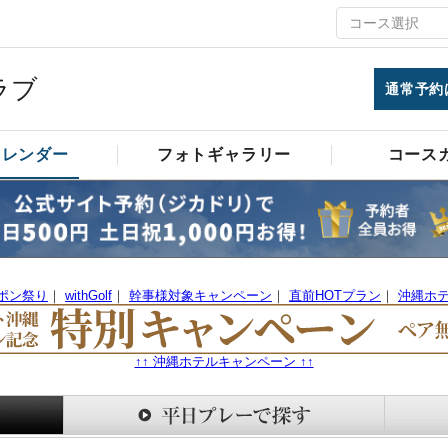
ラブ
通常予約
カレンダー
フォトギャラリー
コース
ーポン祭り
｜
withGolf
｜
幹事様対象キャンペーン
｜
直前HOTプラン
｜
沖縄ホ
↑↑ 沖縄ホテルキャンペーン ↑↑