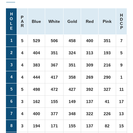
H
H
P
O
D
A
Blue
White
Gold
Red
Pink
C
L
R
P
E
1
5
529
506
458
400
351
7
2
4
404
351
324
313
193
5
3
4
383
367
351
309
216
9
4
4
444
417
358
269
290
1
5
5
498
472
427
392
327
11
6
3
162
155
149
137
41
17
7
4
400
377
348
322
226
13
8
3
194
171
155
137
82
15