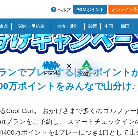
PGMポイント
オンライン予
ヘルプ
東北
関東・甲信越
東海・北陸
関西
中国
四国
GMポイント総額400万pt山分けキャンペーン
artプランでプレーするほどポイント
400万ポイントをみんなで⼭分け♪
Cool Cart。 おかげさまで多くのゴルファ
Cartプランをご予約し、 スマートチェック
額400万ポイントを1プレーにつき1⼝として