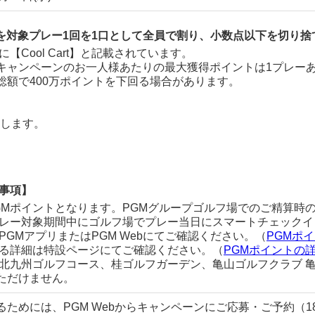
トを対象プレー1回を1口として全員で割り、小数点以下を切り
名に【Cool Cart】と記載されています。
キャンペーンのお一人様あたりの最大獲得ポイントは1プレーあ
総額で400万ポイントを下回る場合があります。
たします。
意事項】
GMポイントとなります。PGMグループゴルフ場でのご精算時
プレー対象期間中にゴルフ場でプレー当日にスマートチェックイ
PGMアプリまたはPGM Webにてご確認ください。（
PGMポ
する詳細は特設ページにてご確認ください。（
PGMポイントの
森北九州ゴルフコース、桂ゴルフガーデン、亀山ゴルフクラブ 
ただけません。
ためには、PGM Webからキャンペーンにご応募・ご予約（1