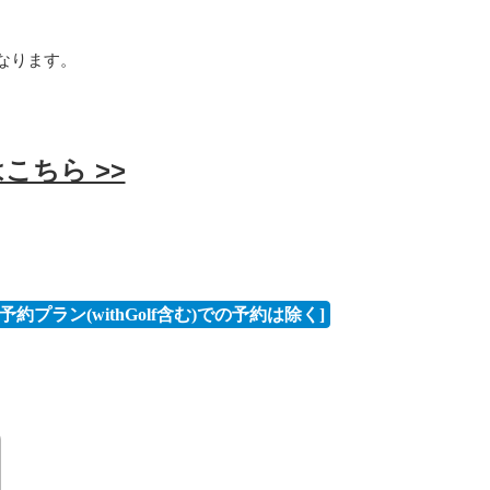
。
なります。
ちら >>
予約プラン(withGolf含む)での予約は除く]