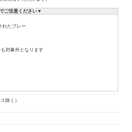
でご注意ください▼
されたプレー
合も対象外となります
ース除く）