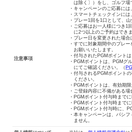
は除く〕）をし、ゴルフ場
・キャンペーンのご応募には、
・スマートチェックインには
・プレー1回を1口として、
・ご応募はお一人様につき1
に2つ以上のご予約はでき
・プレー日を変更された場合
・すでに対象期間中のプレー
お願いいたします。
・付与されたPGMポイントは
注意事項
・PGMポイントは、PGM
にてご確認ください。（
P
・付与されるPGMポイント
ください。
・PGMポイントは、有効期
・ご登録内容に不備がある場
・PGMポイント付与時までに
・PGMポイント付与時まで
・PGMポイント付与時に、
・本キャンペーンは、パシフィッ
ません。