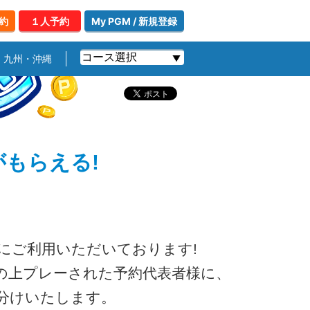
約
１人予約
My PGM / 新規登録
九州・沖縄
がもらえる!
ーにご利⽤いただいております!
インの上プレーされた予約代表者様に、
⼭分けいたします。