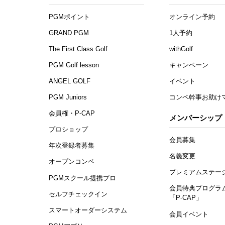
PGMポイント
オンライン予約
GRAND PGM
1人予約
The First Class Golf
withGolf
PGM Golf lesson
キャンペーン
ANGEL GOLF
イベント
PGM Juniors
コンペ幹事お助け
会員権・P-CAP
メンバーシップ
プロショップ
会員募集
年次登録者募集
名義変更
オープンコンペ
プレミアムステー
PGMスクール提携プロ
会員特典プログラ
セルフチェックイン
「P-CAP」
スマートオーダーシステム
会員イベント