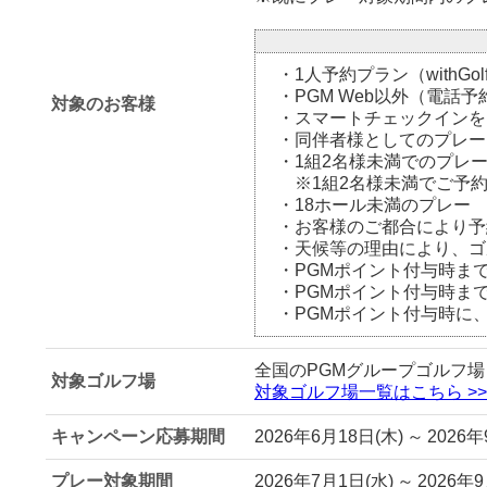
・1人予約プラン（withG
・PGM Web以外（電
対象のお客様
・スマートチェックインを
・同伴者様としてのプレー
・1組2名様未満でのプレ
※1組2名様未満でご予
・18ホール未満のプレー
・お客様のご都合により予
・天候等の理由により、ゴ
・PGMポイント付与時まで
・PGMポイント付与時ま
・PGMポイント付与時に
全国のPGMグループゴルフ
対象ゴルフ場
対象ゴルフ場一覧はこちら >>
キャンペーン応募期間
2026年6月18日(木) ～ 2026
プレー対象期間
2026年7月1日(水) ～ 2026年