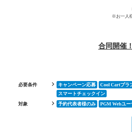
※お⼀⼈
合同開催
必要条件
キャンペーン応募
Cool Cartプラ
スマートチェックイン
対象
予約代表者様のみ
PGM Web