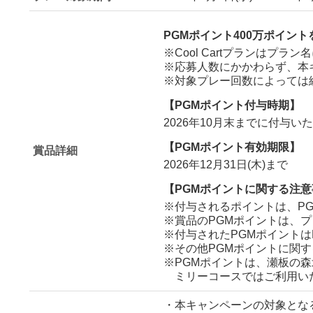
PGMポイント400万ポイン
※Cool Cartプランはプラン
※応募人数にかかわらず、本
※対象プレー回数によっては
【PGMポイント付与時期】
2026年10月末までに付与い
【PGMポイント有効期限】
賞品詳細
2026年12月31日(木)まで
【PGMポイントに関する注
※付与されるポイントは、P
※賞品のPGMポイントは、
※付与されたPGMポイントは
※その他PGMポイントに関
※PGMポイントは、瀬板の
ミリーコースではご利用い
・本キャンペーンの対象となる