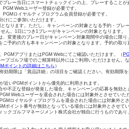
でプレー当日にスマートチェックインの上、プレーすることが
PGM Webユーザー登録が必要です。
、PGMロイヤルティプログラム会員登録が必要です。
山分けにご参加いただけます。
回となります。ただし、キャンペーンの対象となる予約・プレーの
ません。1日につき1プレーがキャンペーンの対象となります。
は、変更後のプレー日がキャンペーン対象期間中の場合に限り
をご予約の方も本キャンペーンの対象となります。予約の取り
、PGMアプリまたはPGM Webにてご確認いただけます。（
P
グループゴルフ場でのご精算時以外にはご利用いただけません。
GMポイントの詳細はこちら
）
の有効期限は「賞品詳細」の項目をご確認ください。有効期限を
限が近いPGMポイントから優先的に利用されます。
合や不正な登録が発覚した場合、キャンペーンの応募を無効と
PGM Webユーザーを退会された場合には対象外とさせていた
にPGMロイヤルティプログラムを退会された場合には対象外と
PGMポイント番号が無効となっている場合には対象外とさせて
クゴルフマネージメント株式会社が独自に行うものであり、Apple 