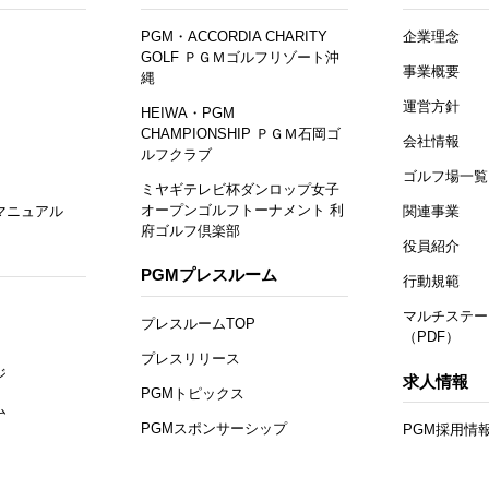
PGM・ACCORDIA CHARITY
企業理念
GOLF ＰＧＭゴルフリゾート沖
事業概要
縄
運営方針
HEIWA・PGM
CHAMPIONSHIP ＰＧＭ石岡ゴ
会社情報
ルフクラブ
ゴルフ場一覧
ミヤギテレビ杯ダンロップ女子
オープンゴルフトーナメント 利
マニュアル
関連事業
府ゴルフ倶楽部
役員紹介
PGMプレスルーム
行動規範
マルチステー
プレスルームTOP
（PDF）
プレスリリース
ジ
求人情報
PGMトピックス
ム
PGMスポンサーシップ
PGM採用情