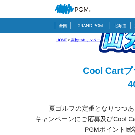
全国
GRAND PGM
北海道
HOME
>
実施中キャンペーン&イベント一覧
>P
Cool C
夏ゴルフの定番となりつつある
キャンペーンにご応募及びCool 
PGMポイント総