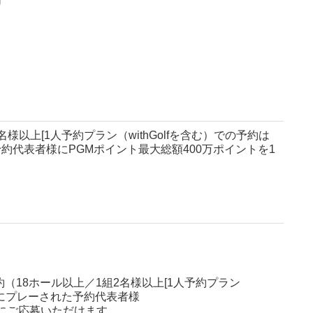
名様以上[1人予約プラン（withGolfを含む）での予約は
約代表者様にPGMポイント最大総額400万ポイントを1
約（18ホール以上／1組2名様以上[1人予約プラン
内にプレーされた予約代表者様
にご応募いただけます。