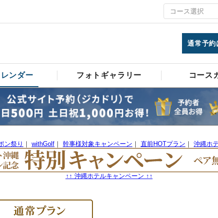
通常予約
カレンダー
フォトギャラリー
コース
ーポン祭り
｜
withGolf
｜
幹事様対象キャンペーン
｜
直前HOTプラン
｜
沖縄ホ
↑↑ 沖縄ホテルキャンペーン ↑↑