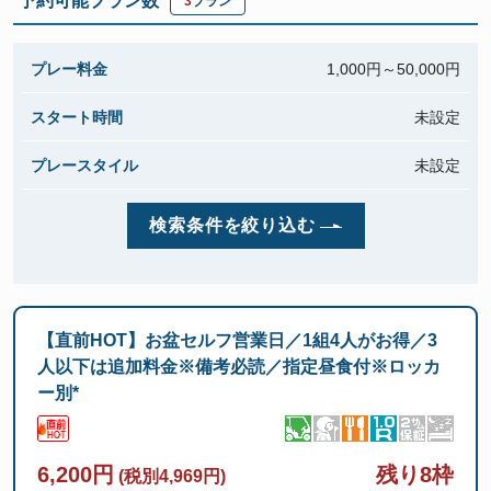
予約可能プラン数
3
プラン
プレー料金
1,000円～
50,000円
スタート時間
未設定
プレースタイル
未設定
検索条件を絞り込む
【直前HOT】お盆セルフ営業日／1組4人がお得／3
人以下は追加料金※備考必読／指定昼食付※ロッカ
ー別*
6,200円
残り8枠
(税別4,969円)