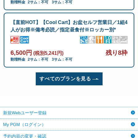
割増料金
2サム：不可
3サム：不可
【直前HOT】【Cool Cart】お盆セルフ営業日／1組4
人がお得※備考必読／指定昼食付※ロッカー別*
6,500円
残り8枠
(税別5,241円)
割増料金
2サム：不可
3サム：不可
すべてのプランを見る
新規Webユーザー登録
My PGM（ログイン）
予約内容の変更・確認