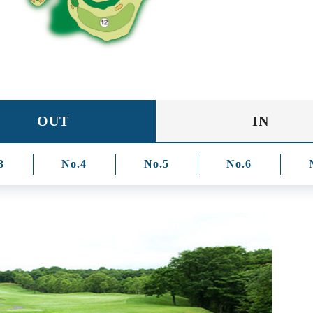
OUT
IN
3
No.4
No.5
No.6