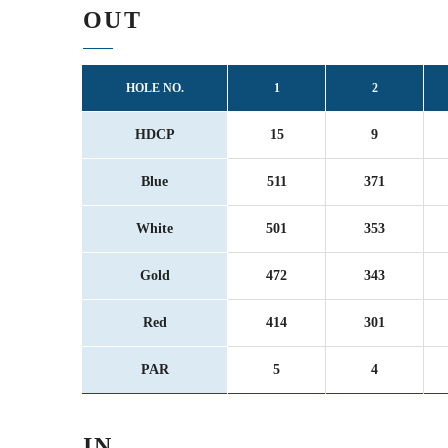
OUT
HOLE NO.
1
2
HDCP
15
9
Blue
511
371
White
501
353
Gold
472
343
Red
414
301
PAR
5
4
IN