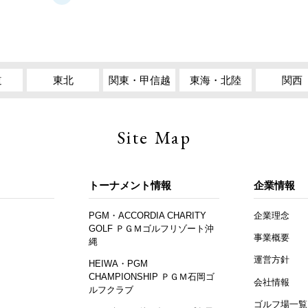
道
東北
関東・甲信越
東海・北陸
関西
Site Map
トーナメント情報
企業情報
PGM・ACCORDIA CHARITY
企業理念
GOLF ＰＧＭゴルフリゾート沖
事業概要
縄
運営方針
HEIWA・PGM
CHAMPIONSHIP ＰＧＭ石岡ゴ
会社情報
ルフクラブ
ゴルフ場一覧