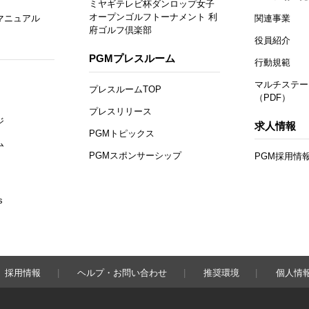
ミヤギテレビ杯ダンロップ女子
オープンゴルフトーナメント 利
マニュアル
関連事業
府ゴルフ倶楽部
役員紹介
PGMプレスルーム
行動規範
マルチステー
プレスルームTOP
（PDF）
プレスリリース
ジ
求人情報
PGMトピックス
ム
PGMスポンサーシップ
PGM採用情
s
採用情報
ヘルプ・お問い合わせ
推奨環境
個人情