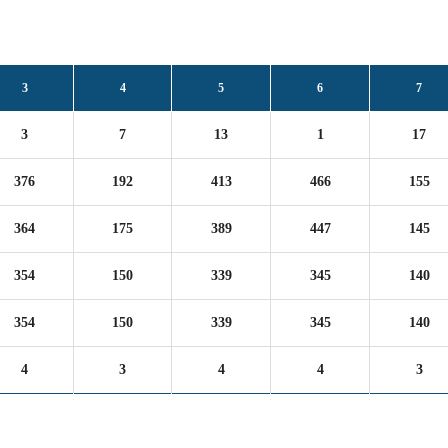
3
4
5
6
7
3
7
13
1
17
376
192
413
466
155
364
175
389
447
145
354
150
339
345
140
354
150
339
345
140
4
3
4
4
3