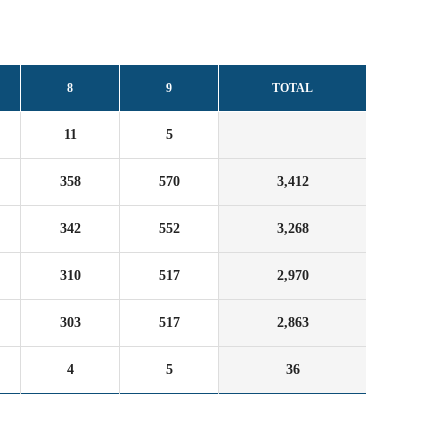
8
9
TOTAL
11
5
358
570
3,412
342
552
3,268
310
517
2,970
303
517
2,863
4
5
36