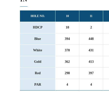
HOLE NO.
10
11
HDCP
10
2
Blue
394
448
White
370
431
Gold
362
413
Red
298
397
PAR
4
4