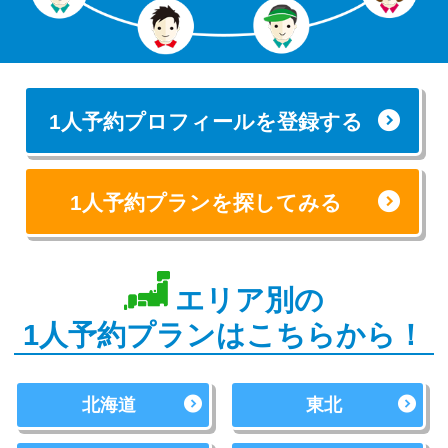
1人予約プロフィールを登録する
1人予約プランを探してみる
エリア別の
1人予約プランはこちらから！
北海道
東北