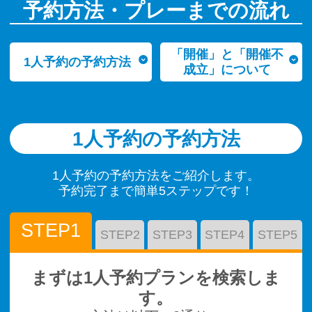
予約方法・プレーまでの流れ
「開催」と「開催不
1人予約の予約方法
成立」について
1人予約の予約方法
1人予約の予約方法をご紹介します。
予約完了まで簡単5ステップです！
STEP1
STEP2
STEP3
STEP4
STEP5
まずは1人予約プランを検索しま
す。