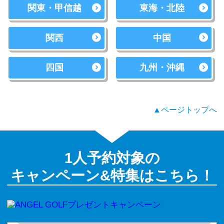
関東・甲信越
東海・北陸
関西
中国
四国
九州・沖縄
▲ページトップへ
1人予約対象の
キャンペーン&特集はこちら！