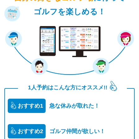
ゴルフを楽しめる！
1人予約はこんな方にオススメ!!
おすすめ1
急な休みが取れた！
おすすめ2
ゴルフ仲間が欲しい！