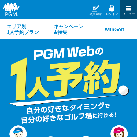
会員登録
ログイン
メニュー
エリア別
キャンペーン
withGolf
1人予約プラン
&特集