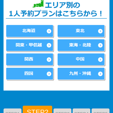
STEP2