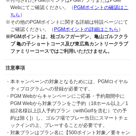
※付与されたPGMポイントはPGMアプリまたはPGM
Webにてご確認ください。（
PGMポイントの確認はこ
ちら
）
※その他のPGMポイントに関する詳細は特設ページにて
ご確認ください。（
PGMポイントの詳細はこちら
）
※PGMポイントは、桂ゴルフガーデン、亀山ゴルフクラ
ブ 亀の子ショートコース及び東広島カントリークラブ
ファミリーコースではご利用いただけません。
注意事項
・本キャンペーンの対象となるためには、PGMロイヤル
ティプログラムへの登録が必要です。
・PGM Webからキャンペーンにご応募・予約期間中に
PGM Webから対象プランをご予約（18ホール以上／1
組2名様以上[1人予約プラン（withGolfを含む）での予
約は除く]）し、ゴルフ場でプレー当日にスマートチェ
ックインの上、プレーすることが必要です。
・対象プランはプラン名に【500ポイント対象／要キャン