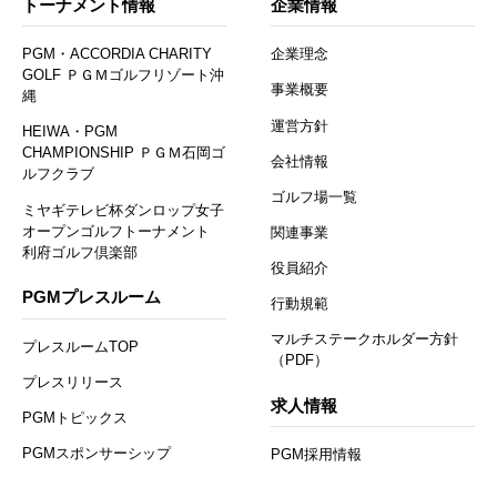
トーナメント情報
企業情報
PGM・ACCORDIA CHARITY
企業理念
GOLF ＰＧＭゴルフリゾート沖
事業概要
縄
運営方針
HEIWA・PGM
CHAMPIONSHIP ＰＧＭ石岡ゴ
会社情報
ルフクラブ
ゴルフ場一覧
ミヤギテレビ杯ダンロップ女子
オープンゴルフトーナメント
関連事業
利府ゴルフ倶楽部
役員紹介
PGMプレスルーム
行動規範
マルチステークホルダー方針
プレスルームTOP
（PDF）
プレスリリース
求人情報
PGMトピックス
PGMスポンサーシップ
PGM採用情報