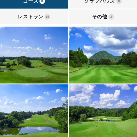
コース
クラブハウス
8
8
レストラン
その他
19
2