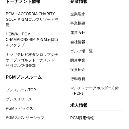
トーナメント情報
企業情報
PGM・ACCORDIA CHARITY
企業理念
GOLF ＰＧＭゴルフリゾート沖
事業概要
縄
運営方針
HEIWA・PGM
CHAMPIONSHIP ＰＧＭ石岡ゴ
会社情報
ルフクラブ
ゴルフ場一覧
ミヤギテレビ杯ダンロップ女子
オープンゴルフトーナメント
関連事業
利府ゴルフ倶楽部
役員紹介
PGMプレスルーム
行動規範
マルチステークホルダー方針
プレスルームTOP
（PDF）
プレスリリース
求人情報
PGMトピックス
PGMスポンサーシップ
PGM採用情報