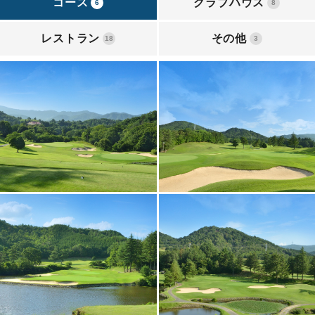
コース
クラブハウス
6
8
レストラン
その他
18
3