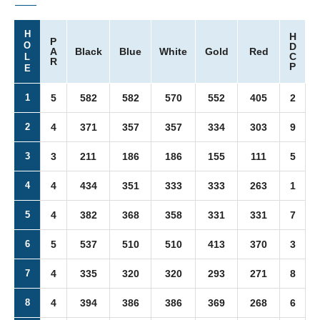
H
H
P
O
D
A
Black
Blue
White
Gold
Red
C
L
R
P
E
1
5
582
582
570
552
405
2
2
4
371
357
357
334
303
9
3
3
211
186
186
155
111
5
4
4
434
351
333
333
263
1
5
4
382
368
358
331
331
7
6
5
537
510
510
413
370
3
7
4
335
320
320
293
271
8
8
4
394
386
386
369
268
6