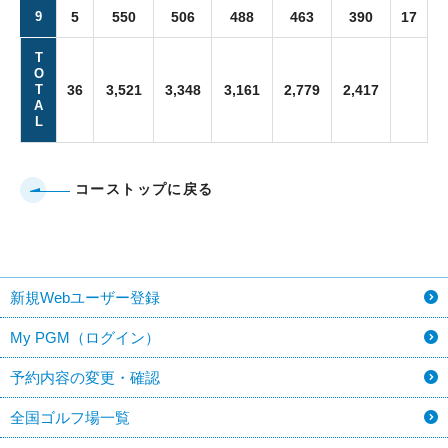
9
5
550
506
488
463
390
17
T
O
T
36
3,521
3,348
3,161
2,779
2,417
A
L
コーストップに戻る
新規Webユーザー登録
My PGM（ログイン）
予約内容の変更・確認
全国ゴルフ場一覧