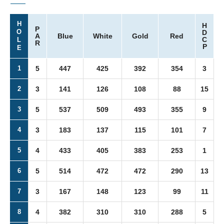
H
H
P
O
D
A
Blue
White
Gold
Red
C
L
R
P
E
1
5
447
425
392
354
3
2
3
141
126
108
88
15
3
5
537
509
493
355
9
4
3
183
137
115
101
7
5
4
433
405
383
253
1
6
5
514
472
472
290
13
7
3
167
148
123
99
11
8
4
382
310
310
288
5