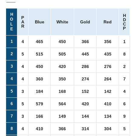
H
H
P
O
D
A
Blue
White
Gold
Red
C
L
R
P
E
1
4
465
450
366
356
1
2
5
515
505
445
435
8
3
4
450
420
286
276
2
4
4
360
350
274
264
7
5
3
184
168
152
142
4
6
5
579
564
420
410
6
7
3
166
149
144
134
9
8
4
410
366
314
304
5